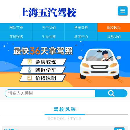
网站首页
关于我们
学车课程
驾校风采
在线报名
学员问答
新闻中心
联系我们
驾校风采
SCHOOL STYLE