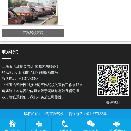
五汽驾校环境
联系我们
上海五汽驾驶员培训-竭诚为您服务！！
联系地址: 上海市宝山区顾陈路388号
报名电话: 021-37783338
上海五汽驾校网对接上海五汽驾校的宣传工作欢迎来
电咨询！本站部分内容来源于网络如有涉及侵犯版
权，请联系我们，我们核实后立即删除。
关注我们
版权所有： 上海五汽驾校； 咨询电话：021-37783338