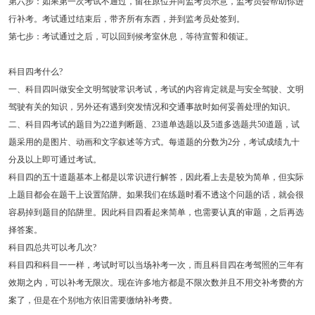
第六步：如果第一次考试不通过，留在原位并向监考员示意，监考员会帮助你进
行补考。考试通过结束后，带齐所有东西，并到监考员处签到。
第七步：考试通过之后，可以回到候考室休息，等待宣誓和领证。
科目四考什么?
一、科目四叫做安全文明驾驶常识考试，考试的内容肯定就是与安全驾驶、文明
驾驶有关的知识，另外还有遇到突发情况和交通事故时如何妥善处理的知识。
二、科目四考试的题目为22道判断题、23道单选题以及5道多选题共50道题，试
题采用的是图片、动画和文字叙述等方式。每道题的分数为2分，考试成绩九十
分及以上即可通过考试。
科目四的五十道题基本上都是以常识进行解答，因此看上去是较为简单，但实际
上题目都会在题干上设置陷阱。如果我们在练题时看不透这个问题的话，就会很
容易掉到题目的陷阱里。因此科目四看起来简单，也需要认真的审题，之后再选
择答案。
科目四总共可以考几次?
科目四和科目一一样，考试时可以当场补考一次，而且科目四在考驾照的三年有
效期之内，可以补考无限次。现在许多地方都是不限次数并且不用交补考费的方
案了，但是在个别地方依旧需要缴纳补考费。