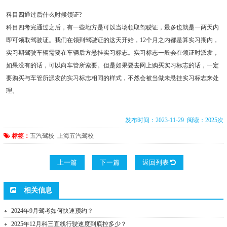
科目四通过后什么时候领证?
科目四考完通过之后，有一些地方是可以当场领取驾驶证，最多也就是一两天内
即可领取驾驶证。我们在领到驾驶证的这天开始，12个月之内都是算实习期内，
实习期驾驶车辆需要在车辆后方悬挂实习标志。实习标志一般会在领证时派发，
如果没有的话，可以向车管所索要。但是如果要去网上购买实习标志的话，一定
要购买与车管所派发的实习标志相同的样式，不然会被当做未悬挂实习标志来处
理。
发布时间：2023-11-29 阅读：2025次
标签：
五汽驾校
上海五汽驾校
上一篇
下一篇
返回列表
相关信息
2024年9月驾考如何快速预约？
2025年12月科三直线行驶速度到底控多少？