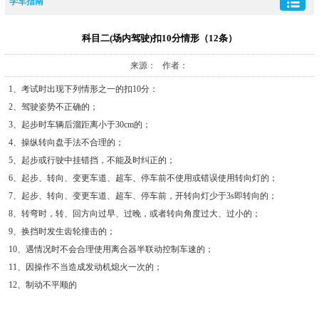
学车指南
科目二(场内驾驶)扣10分情形（12条）
来源： 作者：
1、考试时出现下列情形之一的扣10分：
2、驾驶姿势不正确的；
3、起步时车辆后溜距离小于30cm的；
4、操纵转向盘手法不合理的；
5、起步或行驶中挂错挡，不能及时纠正的；
6、起步、转向、变更车道、超车、停车前不使用或错误使用转向灯的；
7、起步、转向、变更车道、超车、停车前，开转向灯少于3s即转向的；
8、转弯时，转、回方向过早、过晚，或者转向角度过大、过小的；
9、换挡时发生齿轮撞击的；
10、遇情况时不会合理使用离合器半联动控制车速的；
11、因操作不当造成发动机熄火一次的；
12、制动不平顺的