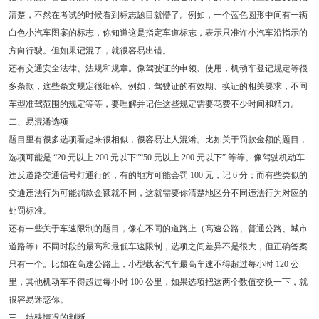
清楚，不然在考试的时候看到标志题目就懵了。例如，一个蓝色圆形中间有一辆
白色小汽车图案的标志，你知道这是指定车道标志，表示只准许小汽车沿指示的
方向行驶。但如果记混了，就很容易出错。
还有交通安全法律、法规和规章。像驾驶证的申领、使用，机动车登记规定等很
多条款，这些条文规定很细碎。例如，驾驶证的有效期、换证的相关要求，不同
车型准驾范围的规定等等，要理解并记住这些规定需要花费不少时间和精力。
二、易混淆选项
题目里有很多选项看起来很相似，很容易让人混淆。比如关于罚款金额的题目，
选项可能是 “20 元以上 200 元以下”“50 元以上 200 元以下” 等等。像驾驶机动车
违反道路交通信号灯通行的，有的地方可能会罚 100 元，记 6 分；而有些类似的
交通违法行为可能罚款金额就不同，这就需要你清楚地区分不同违法行为对应的
处罚标准。
还有一些关于车速限制的题目，像在不同的道路上（高速公路、普通公路、城市
道路等）不同时段的最高和最低车速限制，选项之间差异不是很大，但正确答案
只有一个。比如在高速公路上，小型载客汽车最高车速不得超过每小时 120 公
里，其他机动车不得超过每小时 100 公里，如果选项把这两个数值交换一下，就
很容易迷惑你。
三、特殊情况的判断