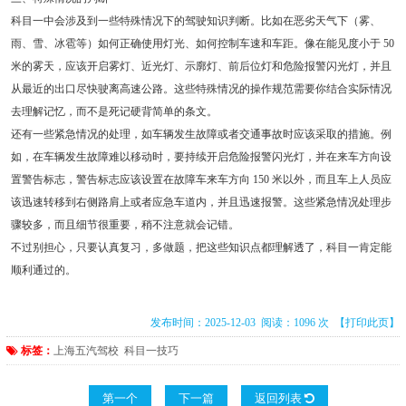
科目一中会涉及到一些特殊情况下的驾驶知识判断。比如在恶劣天气下（雾、
雨、雪、冰雹等）如何正确使用灯光、如何控制车速和车距。像在能见度小于 50
米的雾天，应该开启雾灯、近光灯、示廓灯、前后位灯和危险报警闪光灯，并且
从最近的出口尽快驶离高速公路。这些特殊情况的操作规范需要你结合实际情况
去理解记忆，而不是死记硬背简单的条文。
还有一些紧急情况的处理，如车辆发生故障或者交通事故时应该采取的措施。例
如，在车辆发生故障难以移动时，要持续开启危险报警闪光灯，并在来车方向设
置警告标志，警告标志应该设置在故障车来车方向 150 米以外，而且车上人员应
该迅速转移到右侧路肩上或者应急车道内，并且迅速报警。这些紧急情况处理步
骤较多，而且细节很重要，稍不注意就会记错。
不过别担心，只要认真复习，多做题，把这些知识点都理解透了，科目一肯定能
顺利通过的。
发布时间：2025-12-03 阅读：1096 次
【打印此页】
标签：
上海五汽驾校
科目一技巧
第一个
下一篇
返回列表