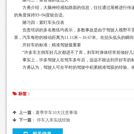
陋习三：靠背倾斜度过大
方勇介绍，大脑神经感知路面的信息，往往通过尾椎进行传
的角度保持93~94度较合适。
陋习四：紧盯车头仪表
负责培训的多名教练均表示，多数事故是由于驾驶人视野不宽
算，汽车每秒的移动距离为11.11米～16.67米。在抬头低
开好车的标准：精准驾驶最重要
“许多车主倒车好几次都进不了库，刹车时身体经常前倾好几
事实上，许多驾驶人在驾车多年后，远远不能达到开好车的
方勇认为，驾驶人可在平时的驾驶中积累精准驾驭的经验。例
标签：
上一篇
：
夏季学车10大注意事项
下一篇
：
停车入库实战经验
相关信息