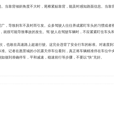
递。当靠背倾斜角度不大时，尾椎紧贴靠背，能及时感知路面信息。当靠
广，导致刹车不及时而引发。众多驾驶人往往养成紧盯车头的习惯或者视线仅
头的瞬间，就很可能导致事故的发生。驾 驶人在驾驶车辆时，不应紧紧盯住
次，也敢在高速路上超速行驶。这完全违背了安全行车的标准。对速度刹
标准。记者在惠景城的小区露天停车位看到，真正将车辆精准停在车位中
如做到准确停车，平和减速，稳速前行等步骤，不要以“快”充好。