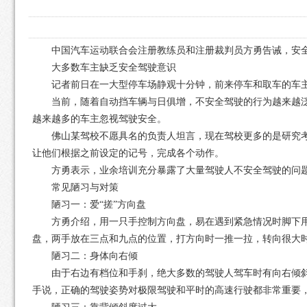
中国汽车运动联合会注册教练员和注册裁判员方勇告诫，安全
大多数车主缺乏安全驾驶意识
记者前日在一大型停车场静观十分钟，前来停车和取车的车主有
当前，随着自动挡车辆与日俱增，不安全驾驶的行为越来越泛
越来越多的车主忽视驾驶安全。
佛山某驾校不愿具名的负责人坦言，现在驾校更多的是研究考
让他们根据之前设定的记号，完成各个动作。
方勇表示，业余培训充分暴露了大量驾驶人不安全驾驶的问
常见陋习与对策
陋习一：爱“搓”方向盘
方勇介绍，用一只手控制方向盘，易在遇到紧急情况时脚下
盘，两手放在三点和九点的位置，打方向时一推一拉，转向很大
陋习二：身体向右倾
由于右边有档位和手刹，绝大多数的驾驶人驾车时有向右倾
手说，正确的驾驶姿势对极限驾驶和平时的高速行驶都非常重要，