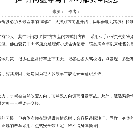
来源： 作者：
驾驶必须从最基本的“坐姿”、从握好方向盘开始，从学会规划路线和精
10人，其中7个使用“搓”方向盘的方式打方向，采用双手正确“推接”驾
滥。佛山骏安丰田4S店总经理何小虎告诉记者，该品牌今年以来销售的新
试对策，很少在正常行车上下工夫。记者在各大驾校培训点发现，多数车
题，究其原因，还是因为绝大多数车主缺乏安全意识所致。
用力，手就会自然改变方向，而导致方向偏离引发事故。此外，遭遇紧急
时才可一只手离开交接。
斜的习惯，但身体右倾在遭遇紧急情况时，会容易误踩油门。同样，身体的
正规的赛车采用四点式安全带固定，容不得身体倾 斜。