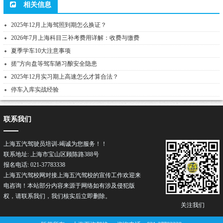
相关信息
2025年12月上海驾照到期怎么换证？
2026年7月上海科目三补考费用详解：收费与缴费
夏季学车10大注意事项
搓”方向盘等驾车陋习酿安全隐患
2025年12月实习期上高速怎么才算合法？
停车入库实战经验
联系我们
上海五汽驾驶员培训-竭诚为您服务！！
联系地址: 上海市宝山区顾陈路388号
报名电话: 021-37783338
上海五汽驾校网对接上海五汽驾校的宣传工作欢迎来
电咨询！本站部分内容来源于网络如有涉及侵犯版
权，请联系我们，我们核实后立即删除。
关注我们